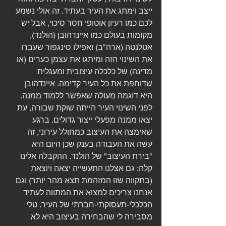
ייצב וימתג את העיר בעתיד. זה אולי נשמע 
לכם כמו רעיון אוטופי חסר סיכוי, אבל יש 
מקומות בעולם כמו איינדהובן (הולנד), 
אטלנטה (ארה"ב) ואפילו סינגפור שעברו 
את השינוי הזה ומיתגו את עצמן כערים (או 
מדינה) של כלכלה עיצובית ומעגלית 
שדוחפת את כל העיר קדימה. איינדהובן 
היא דוגמה מעולה שאפשר ללמוד ממנה. 
לפני השינוי העיר הייתה שוקת שבורה, עת 
יצאו ממנה מפעלי ייצור גדולים. ברגע 
שאימצה את העיצוב כמחולל עירוני, זה 
עשה את העבודה בענק שכן היום היא 
"בירת העיצוב" של הולנד. ההקבלה אלינו 
קלה: גם אצלנו התעשייה יצאה ויוצאת 
(בתקווה שזו המזהמת תצא מהר יותר) וגם 
אנחנו צריכים למצוא את המתווה לעתיד 
הכלכלי-תעסוקתי-חברתי של העיר. טלי 
מסבירה לי שהבחירה בעיצוב היא לא 