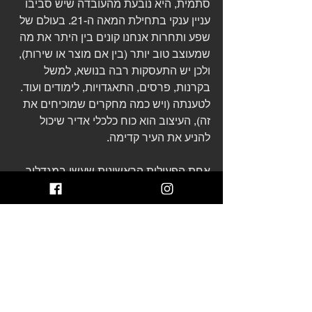
סתמית, היא נובעת מהעובדה שיש סביבו 
עניין ענקי בתחילת המאה ה-21. בעולם של 
שפע ותחרות אנחנו קונים בין היתר את מה 
שמעוצב טוב יותר (בין אם מוצר או שירות), 
ולכן יש התעסקות רבה בנושא, למשל 
בקרנות, פרסים, התאגדויות, לימודים ועוד. 
לטענתה (ויש כמה מחקרים שמוכיחים את 
זה), העיצוב הוא כוח כלכלי אדיר שיכול 
להניע את העיר קדימה.
אחת הפעולות הראשונות שעשו במגדלור 
הייתה הקמת תוכנית החממה הכוללת 16 
מפגשים, בהם מקבלים המשתתפים ידע 
בנושאי שיווק, תמחור, ניהול עסקי, תערוכות 
וירידים, חוזים, פלטפורמות מקוונות - וזאת 
בהדרכתם של מנטורים בזמן הקורס 
ואחריו. מטרת החממה היא לייצר הבנה של 
איך העולם העסקי והשיווקי מתנהל, לאפשר 
מרחב לשאילת שאלות, להיכרות עם אנשי 