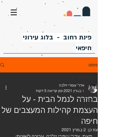
פינת רחוב - בלוג עירוני
חיפאי
פוסט
All Posts
אדר' עומרי זילכה
All Posts
1 במרץ 2021
זמן קריאה 5 דקות
בחזרה לנמל הבית - על
אקדמיה
העצמת קהילות המעצבים של
הדר
עיר תחתית
חיפה
בת גלים
עודכן:
2 במרץ 2021
מאת: אדר' עומרי זילכה. עריכה לשונית: 