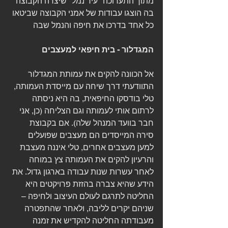
מתוך התערוכה "עיר נמל" שיצרה הקבוצה 
בה הוצגו עבודות של אמני הקבוצה שביטאו 
כל אחד בדרכו את חיפה והנמל שבה
המגדלור - בית חיפאי למעצבים
אל הכוונה להקים את עמותת המגדלור 
התוודעתי דרך שיחה עם מייסדת העמותה, 
טלי בודסקו החיפאית, בה היא ניסתה 
לרתום אותי לעמותה וגם הצליחה (כן, אני 
חבר בוועד המנהל שלה). אם בקבוצת 
סירה המייסדים הם מעצבים שפועלים 
למען מעצבים אחרים, טלי איננה מעצבת 
והרעיון להקים את העמותה צץ במוחה 
לאחר עשרות שנות עבודה בארגון גדול. את 
הידע שהיא צברה בהזזת פרויקטים היא 
החליטה לתרגם לעולם העיצוב ולחיפה – 
שניהם יקרים לליבה, ולאחר שהתפטרה 
מעבודתה החליטה להקדיש את זמנה 