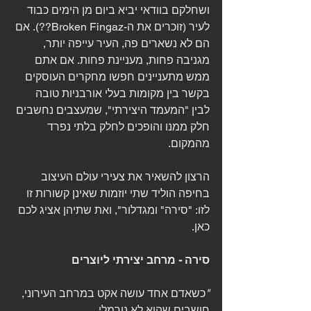
ושחלקם בוודאי יביא ביום מן הימים כבוד 
לעיר (זוכרים את ה-Broken Fingaz??). אם 
הם לא נשארים פה, העיר עייפה יותר, 
מגניבה פחות, מעניינת פחות. אם אתם 
ממש מתעניינים חפשו מחקרים העוסקים 
בקשר בין מקומות בעלי אורבניות טובה 
לבין "המעמד היצירתי", שמעצבים נחשבים 
חלק ממנו והופכים לחלק בלתי נפרד 
מהמקום.
הרצון להשאיר את צעירי עולם העיצוב 
בחיפה הוליד שתי יוזמות שאינן קשורות זו 
לזו: "סירה" ומגדלור", ואת שתיהן אציג לכם 
כאן.
סירה - מרחב יצירתי ליוצרים
"
כשאדם אחד עושה אקט במרחב העירוני, 
חושבים שהוא לא נורמלי.