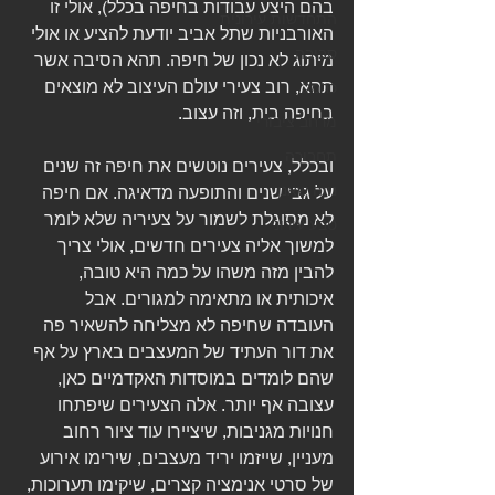
בהם היצע עבודות בחיפה בכלל), אולי זו 
התחדשות עירונית
האורבניות שתל אביב יודעת להציע או אולי 
סביבה
מיתוג לא נכון של חיפה. תהא הסיבה אשר 
תהא, רוב צעירי עולם העיצוב לא מוצאים 
כרמל
בחיפה בית, וזה עצוב.
מרחב ציבורי
תחבורה
ובכלל, צעירים נוטשים את חיפה זה שנים 
נווה שאנן
על גבי שנים והתופעה מדאיגה. אם חיפה 
לא מסוגלת לשמור על צעיריה שלא לומר 
טבע עירוני
למשוך אליה צעירים חדשים, אולי צריך 
להבין מזה משהו על כמה היא טובה, 
איכותית או מתאימה למגורים. אבל 
העובדה שחיפה לא מצליחה להשאיר פה 
את דור העתיד של המעצבים בארץ על אף 
שהם לומדים במוסדות האקדמיים כאן, 
עצובה אף יותר. אלה הצעירים שיפתחו 
חנויות מגניבות, שיציירו עוד ציור רחוב 
מעניין, שייזמו יריד מעצבים, שירימו אירוע 
של סרטי אנימציה קצרים, שיקימו תערוכות, 