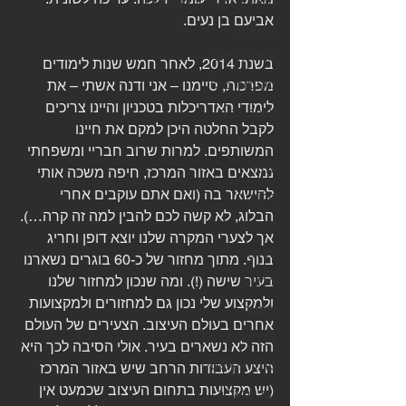
המרכז האקדמי ויצו חיפה
אביעם בן נעים.
הטכניון
אמנות רחוב
בשנת 2014, לאחר חמש שנות לימודים 
מקומות בילוי
מפרכות, סיימנו – אני ודנה אשתי – את 
לימודי האדריכלות בטכניון והיינו צריכים 
עיצוב פנים
לקבל החלטה היכן למקם את חיינו 
ראיונות
המשותפים. למרות שרוב חבריי ומשפחתי 
עתיד
נמצאים באזור המרכז, חיפה משכה אותי 
להישאר בה (ואם אתם עוקבים אחרי 
חלומות
הבלוג, לא קשה לכם להבין למה זה קרה…). 
הגיגים
אך לצערי המקרה שלנו יוצא דופן וחריג 
כל העיר
בנוף. מתוך מחזור של כ-60 בוגרים נשארנו 
בעיר שישה (!). ומה שנכון למחזור שלנו 
מבנים
ולמקצוע שלי נכון גם למחזורים ולמקצועות 
שימור
אחרים בעולם העיצוב. הצעירים של העולם 
אדריכלות
הזה לא נשארים בעיר. אולי הסיבה לכך היא 
סגנון אקלקטי
היצע העבודות הרחב שיש באזור המרכז 
(יש מקצועות בתחום העיצוב שכמעט אין 
ואדי סאליב