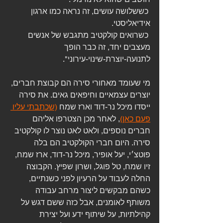
 כששלושה עושים, זה נראה כמו ארגון 
אידיאליסטי.
 כשרואים קולקטיב מתגבש של אנשים 
מעצבים יחד, זה כבר הופך 
לתנועה-יוצרת-שינוי-עירוני".
מי שעומד מאחורי סירה הם קבוצת חברים, 
יוצרים עצמאיים וחיפאים גאים. את סירה 
ייסדו מיכל נר-דוד וארז שמח 
(שכתבתי עליו 
פעם כאן)
, לאחר מכן הצטרפו אליהם 
חברים נוספים, ולאט לאט נוצר לו קולקטיב 
סירה. היום חברי הקולקטיב הם בלה 
פוטצ׳י, יעל אופיר, מיכל נר-דוד, ארז שמח, 
זיו שמח, טל פוגל, ושרון שפיץ. הקבוצה 
החלה לעבוד על הרעיון לפני כשנתיים, 
כשהם מבקשים ליצור מרחב עבודה 
משותף לאומנים, אבל כזה ששם דגש על 
קהילתיות, על שיתוף ידע ועל יצירת 