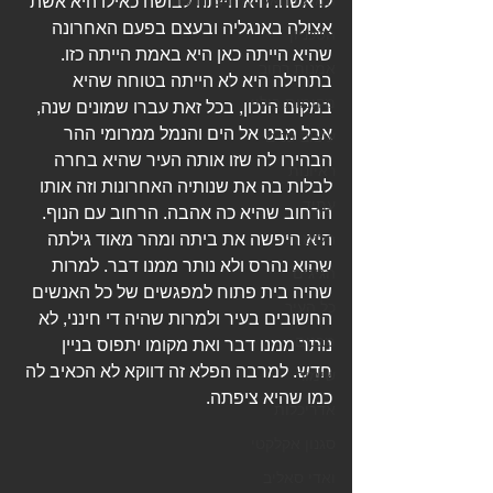
המרכז האקדמי ויצו חיפה
לראשה. היא הייתה לבושה כאילו היא אשת 
אצולה באנגליה ובעצם בפעם האחרונה 
הטכניון
שהיא הייתה כאן היא באמת הייתה כזו.
אמנות רחוב
בתחילה היא לא הייתה בטוחה שהיא 
מקומות בילוי
במקום הנכון, בכל זאת עברו שמונים שנה, 
אבל מבט אל הים והנמל ממרומי ההר 
עיצוב פנים
הבהירו לה שזו אותה העיר שהיא בחרה 
ראיונות
לבלות בה את שנותיה האחרונות וזה אותו 
עתיד
הרחוב שהיא כה אהבה. הרחוב עם הנוף.
היא חיפשה את ביתה ומהר מאוד גילתה 
חלומות
שהוא נהרס ולא נותר ממנו דבר. למרות 
הגיגים
שהיה בית פתוח למפגשים של כל האנשים 
כל העיר
החשובים בעיר ולמרות שהיה די חינני, לא 
מבנים
נותר ממנו דבר ואת מקומו יתפוס בניין 
חדש. למרבה הפלא זה דווקא לא הכאיב לה 
שימור
כמו שהיא ציפתה.
אדריכלות
סגנון אקלקטי
ואדי סאליב