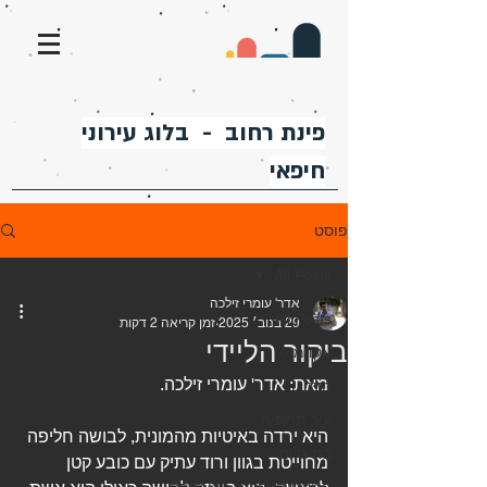
פינת רחוב - בלוג עירוני
חיפאי
פוסט
All Posts
אדר' עומרי זילכה
All Posts
29 בנוב׳ 2025
זמן קריאה 2 דקות
ביקור הליידי
אקדמיה
מאת: אדר' עומרי זילכה.
הדר
עיר תחתית
היא ירדה באיטיות מהמונית, לבושה חליפה 
בת גלים
מחוייטת בגוון ורוד עתיק עם כובע קטן 