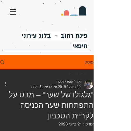
פינת רחוב - בלוג עירוני
חיפאי
פוסט
All Posts
אדר' עומרי זילכה
All Posts
22 באוק׳ 2019
זמן קריאה 5 דקות
"גלגולו של שער" – מבט על
אקדמיה
התפתחות שער הכניסה
הדר
עיר תחתית
לקריית הטכניון
בת גלים
עודכן:
21 ביוני 2023