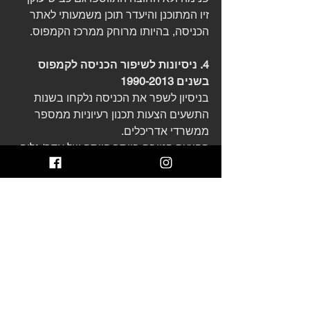
זיו המתוכנן והיעדר תוכן משמעותי לאתר 
הכניסה, בהיותו מרוחק ממרכז הקמפוס. 
4. ניסיונות לשיפור הכניסה לקמפוס 
בשנים 1990-2013 
בניסיון לשפר את הכניסה נלקחו בשנות 
התשעים הצעות תכנון רעיוניות ממספר 
ממשרדי אדריכלים. 
ההצעה הטובה ביותר הייתה של אדר' גליה 
וויזר, שהציעה בין היתר לפתח טיילת 
ברחוב מל"ל כדי ליצור
"הכנה" לקראת הכניסה לקמפוס. הקושי 
לטפל בשינויים ברחוב מחוץ לקמפוס, לצד 
העלויות הגבוהות של ביצועה, גרמו לכך 
שההצעה לא קודמה. 