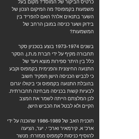
כרטיס הביקור של המוסד? מקום בעל 
משמעות בקמפוס? מה המיקום הנכון של 
השער בתנאים אלה? האם להפריד בין 
בידוק ושער כניסה במובן הרחב של 
המשמעות? 
בשנים 1973-1974 בוצע בטכניון סקר 
תחבורה מקיף על ידי חברת מ.ת.ן. הסקר 
כלל בין היתר ספירות מוצא ויעד של 
התנועה החיצונית והפנימית בקמפוס וקבע 
כי לכביש הכניסה הישן תפקיד חשוב 
בהובלת התנועה בקמפוס וכי ביטולו יגרום 
לבעיות קשות בכניסה מבחינה תחבורתית. 
לכן המלצתם הייתה לשמר את המצב 
הקיים ולא לבטל את הכביש הישן. 
תוכנית האב של 1986-1989 שהוכנה על ידי 
ארכ' א. קירמאיר וארכ' י. יער, הציעה 
להוסיף כניסות לקמפוס ממזרח: מנשר 