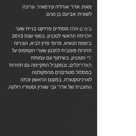
המרכז האקדמי ויצו חיפה
מאת: אדר' אורליה קירמאיר. עריכה 
הטכניון
לשונית: אביעם בן נעים. 
אמנות רחוב
מקומות בילוי
בימים אלה מסתיים פרויקט בניית שער 
הכניסה הראשי לטכניון. בסוף שנת 2013 
עיצוב פנים
ביוזמת הנשיא, פרופ' פרץ לביא, הוכרזה 
ראיונות
תחרות פומבית לתכנון שערי הקמפוס על 
עתיד
ידי הטכניון, בשיתוף עם עמותת 
האדריכלים, ובמקביל התקיימה גם תחרות 
חלומות
במסלול סטודנטים מהפקולטה 
הגיגים
לארכיטקטורה. במקום הראשון זכתה 
כל העיר
התוכנית של אדר' גבי שוורץ וסטודיו רולקה.
מבנים
שימור
אדריכלות
סגנון אקלקטי
ואדי סאליב