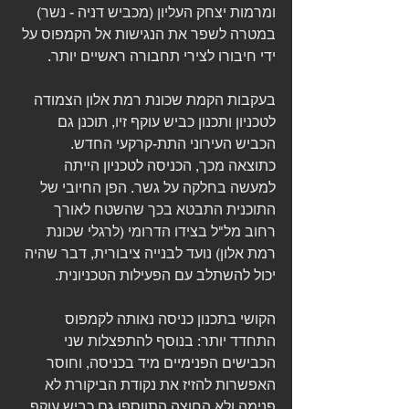
ומרמות יצחק העליון (מכביש דניה - נשר) 
במטרה לשפר את הנגישות אל הקמפוס על 
ידי חיבורו לצירי תחבורה ראשיים יותר. 
בעקבות הקמת שכונת רמת אלון הצמודה 
לטכניון ותכנון כביש עוקף זיו, תוכנן גם 
הכביש העירוני התת-קרקעי החדש. 
כתוצאה מכך, הכניסה לטכניון הייתה 
למעשה בחלקה על גשר. הפן החיובי של 
התוכנית התבטא בכך שהשטח לאורך 
רחוב מל"ל בצידו הדרומי (לרגלי שכונת 
רמת אלון) נועד לבנייה ציבורית, דבר שהיה 
יכול להשתלב עם הפעילות הטכניונית. 
הקושי בתכנון כניסה נאותה לקמפוס 
התחדד יותר: בנוסף להתפצלות שני 
הכבישים הפנימיים מיד בכניסה, וחוסר 
האפשרות להזיז את נקודת הביקורת לא 
פנימה ולא החוצה התווספו גם כביש עוקף 