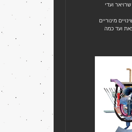
רויאר ועדי 
יים מינוריים 
את ועד כמה 