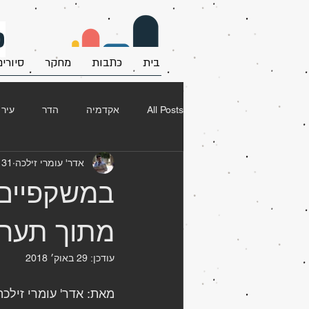
פ
בית
כתבות
מחקר
סיורים
All Posts
אקדמיה
הדר
עיר
אדר' עומרי זילכה
31 ביולי 2017
מקומות בילוי
עיצוב פנים
ר
במשקפיים 
סגנון אקלקטי
ואדי סאליב
ה
מתוך תערוכת
עודכן:
29 באוק׳ 2018
טבע עירוני
מאת: אדר' עומרי זילכה