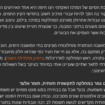
 הסיום של המרכז האקדמי ויצו חיפה היא אחד האירועים הכי
קור בה הפך להיות עבורי מרכיב חשוב בחודשי הקיץ החמים. 
ט עבודות אחרות) מארבע המחלקות במרכז: צילום, עיצוב או
הם מוצגים ברחבי המבנה, כך שנוצרת חוויית שיטוט בין מדיו
ות אשר העסיקו את הבוגרים.
שבה הגרמנית ומחלונותיו מציצים בתי המושבה היפים, הגני
רק ממוקם בה, אלא גם חי את העיר כפי שהראו חלק מהעבודות
נתניהו, ראש המחלקה לאדריכלות 
בראיון מתחילת השנה
). מ
י לתאר שתיים שעניינו אותי במיוחד בעיקר בשל השאלות ש
עיצובי.
קט גמר במחלקה לתקשורת חזותית, תומר אלעד
ש משמעות, נכון? אבל גם בבחירה בסוג פונט מסוים יש משמע
ים אלמנטים שונים מסביבנו, נבחין שגם בבחירת הפונט ישנ
ותית מקדישים לנושא תשומת לב רבה ועבודות שונות בתערו