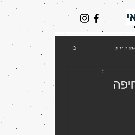
י
ו
מנות רחוב
שימור
אדריכלות
יפה
נווה שאנן