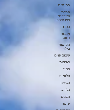
בת גלים
המרכז
האקדמי
ויצו חיפה
הטכניון
אמנות
רחוב
מקומות
בילוי
עיצוב פנים
ראיונות
עתיד
חלומות
הגיגים
כל העיר
מבנים
שימור