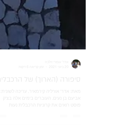
אדר' עומרי זילכה
20 ביוני 2021
זמן קריאה 6 דקות
סיפורה (הארוך) של הרכבלי
מאת: אדר' אורליה קירמאיר. עריכה לשונית:
אביעם בן נעים. העוברים בימים אלה בצ'ק
פוסט רואים את קרוניות הרכבלית נעות