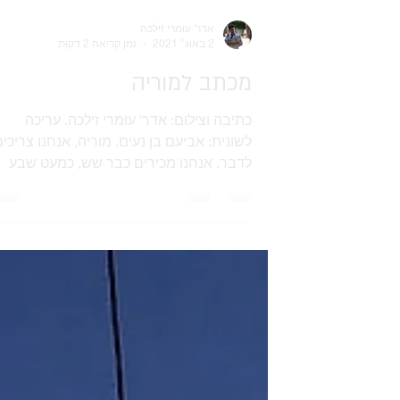
אדר' עומרי זילכה
2 באוג׳ 2021
זמן קריאה 2 דקות
מכתב למוריה
כתיבה וצילום: אדר' עומרי זילכה. עריכה
לשונית: אביעם בן נעים. מוריה, אנחנו צריכי
לדבר. אנחנו מכירים כבר שש, כמעט שבע
שנים. מדי בוקר ואחר...