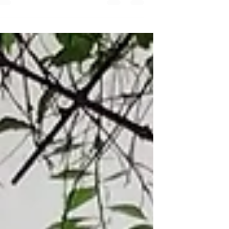
מאת: אדר' עומרי זילכה. היא ירדה באיטיות
מהמונית, לבושה חליפה מחוייטת בגוון ורוד
עתיק עם כובע קטן לראשה. היא הייתה לבוש
כאילו היא אשת אצולה באנגליה ובעצם בפע
האחרונה שהיא הייתה כאן היא באמת הייתה
כזו. בתחילה היא לא הייתה בטוחה שהיא
במקום הנכון, בכל זאת עברו שמונים שנה,
אבל מבט אל הים והנמל ממרומי ההר הבהיר
לה שזו אותה העיר שהיא בחרה לבלות בה א
שנותיה האחרונות וזה אותו הרחוב שהיא כה
אהבה. הרחוב עם הנוף. היא חיפשה את בית
ומהר מאוד גילתה שהוא נהרס ולא נותר ממנ
דבר. למרות שה