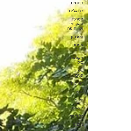
תחתית
בת גלים
המרכז
האקדמי
ויצו חיפה
הטכניון
אמנות
רחוב
מקומות
בילוי
עיצוב
פנים
ראיונות
עתיד
חלומות
הגיגים
כל העיר
מבנים