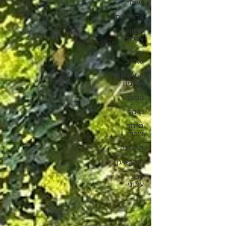
שימור
אדריכלות
סגנון
אקלקטי
ואדי
סאליב
התחדשות
עירונית
סביבה
כרמל
מרחב
ציבורי
תחבורה
נווה שאנן
טבע
עירוני