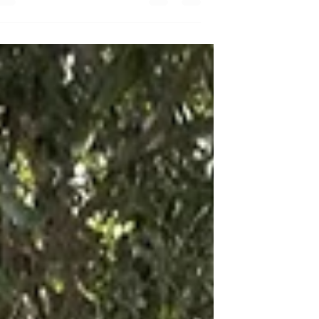
מעבר קשוח מאוד שכן השיפוץ עוד לא הסתי
ונחתנו עם כל הציוד שלנו לדירה בתהליך
שהייתה עוד לפני ניקיון. שבוע אחרי שעברנו
פרצה המלחמה ואז כל צרותינו בקשר לדירה
נראו שוליות והמעבר כולו נכרך בסיפורי
הזוועות של ימי המלחמה הראשונים. במהלך
שנתנו הראשונה למגורינו ברמת אלון לשי בת
(שהייתה בת חמש וחצי כשעברנו) ולי היו
געגועים עזים לבית הישן. שי התגעגעה לפינת
הזולה שהייתה לנו בסלון ולחנות הגלידות
שהייתה מתחת לבית