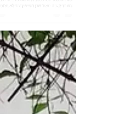
בדיוק לפני שנתיים עברנו מנווה שאנן
(טרומפלדור פינת הגליל) לרמת אלון. זה היה
מעבר קשוח מאוד שכן השיפוץ עוד לא הסתי
ונחתנו עם כל הציוד שלנו לדירה בתהליך
שהייתה עוד לפני ניקיון. שבוע אחרי שעברנו
פרצה המלחמה ואז כל צרותינו בקשר לדירה
נראו שוליות והמעבר כולו נכרך בסיפורי
הזוועות של ימי המלחמה הראשונים. במהלך
שנתנו הראשונה למגורינו ברמת אלון לשי בת
(שהייתה בת חמש וחצי כשעברנו) ולי היו
געגועים עזים לבית הישן. שי התגעגעה לפינת
הזולה שהייתה לנו בסלון ולחנות הגלידות
שהייתה מתחת לבית