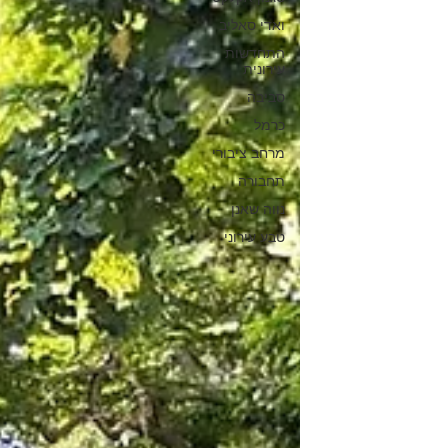
ואדי סאליב
התחדשות
עירונית
סביבה
כרמל
מרחב ציבורי
תחבורה
נווה שאנן
טבע עירוני