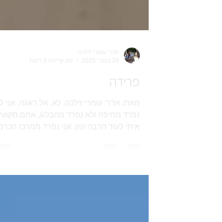
אדר' עומרי זילכה
29 בנוב׳ 2025
זמן קריאה 3 דקות
פרידה
מאת: אדר' עומרי זילכה. לא, אל דאגה, אני ל
נפרד מחיפה ולא נפרד מהבלוג, אתם תקועי
איתי לעוד הרבה זמן. אני נפרד ממרכז הכרמ
במהלך העשור האחרון עבדתי בשלושה
משרדי אדריכלות באיזור מרכז הכרמל ''רבתי'
אצל רותי ליברטי שלו ברחוב קדימה שם
למדתי מהו שימור ותיעוד, אצל אילן איזן