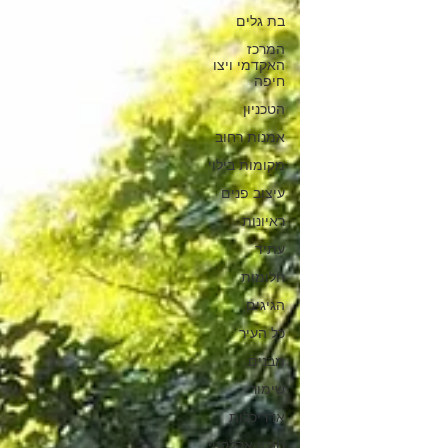
בת גלים
המרכז
האקדמי ויצו
חיפה
הטכניון
אמנות רחוב
מקומות בילוי
עיצוב פנים
ראיונות
עתיד
חלומות
הגיגים
כל העיר
מבנים
שימור
אדריכלות
סגנון אקלקטי