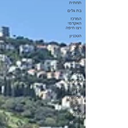
תחתית
בת גלים
המרכז
האקדמי
ויצו חיפה
הטכניון
אמנות
רחוב
מקומות
בילוי
עיצוב
פנים
ראיונות
עתיד
חלומות
הגיגים
כל העיר
מבנים