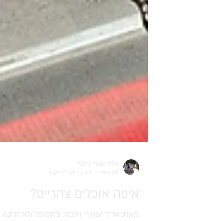
אדר' עומרי זילכה
6 במאי
זמן קריאה 2 דקות
איפה אוכלים צהריים?