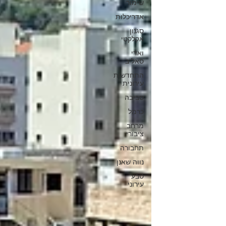
שימור
אדריכלות
סגנון
אקלקטי
ואדי
סאליב
התחדשות
עירונית
סביבה
כרמל
מרחב
ציבורי
תחבורה
נווה שאנן
טבע
עירוני