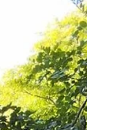
שומקום. למה החליטו למקם ולתקצב דווקא
כאן פארק? הדבר קשור לחברת נמלי ישראל
שקיבלה את הקמת הפארק כתנאי לאחד
ממהלכי הפיתוח שלה בנמל ובסביבתו.
הפארק מכיל pump track, ספסלי ישיבה
ופינות מנוחה, טיילת לאורך הנחל (קצרצרה)
ואולי ובעיקר מתקני משחק. בתור מי שמבלה
הרבה